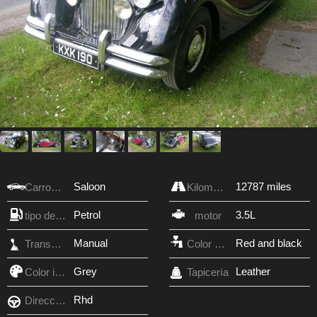
Saloon
12787 miles
Carroceria
Kilometraje
Petrol
3.5L
tipo de combustible
motor
Manual
Red and black
Transmisión
Color exterior
Grey
Leather
Color interior
Tapicería
Rhd
Dirección