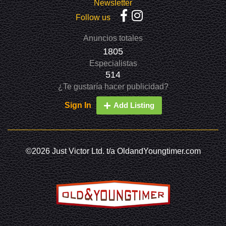
Newsletter
Follow us
Anuncios totales
1805
Especialistas
514
¿Te gustaría hacer publicidad?
Sign In
Add Listing
©2026 Just Victor Ltd. t/a OldandYoungtimer.com