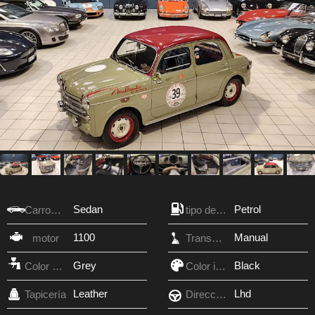
Sedan
Petrol
Carroceria
tipo de combustible
1100
Manual
motor
Transmisión
Grey
Black
Color exterior
Color interior
Leather
Lhd
Tapicería
Dirección