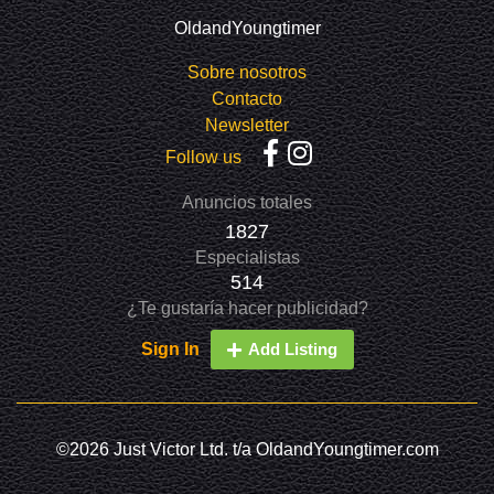
OldandYoungtimer
Sobre nosotros
Contacto
Newsletter
Follow us
Anuncios totales
1827
Especialistas
514
¿Te gustaría hacer publicidad?
Sign In
Add Listing
©2026 Just Victor Ltd. t/a OldandYoungtimer.com