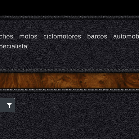
ches
motos
ciclomotores
barcos
automobi
pecialista