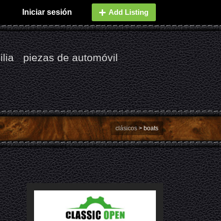
Iniciar sesión
Add Listing
lia
piezas de automóvil
clásicos
>
boats