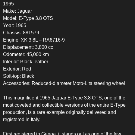
1965
Make: Jaguar
Model: E-Type 3.8 OTS
Year: 1965
Chassis: 881579
Engine: XK 3.8L – RA6716-9
Displacement: 3,800 cc
Odometer: 45,000 km
Interior: Black leather
Exterior: Red
Soft-top: Black
Accessories: Reduced-diameter Moto-Lita steering wheel
This magnificent 1965 Jaguar E-Type 3.8 OTS, one of the
most coveted and collectible versions of the entire E-Type
production, is a rare example originally delivered and
registered in Italy.
First registered in Genoa, it stands out as one of the few