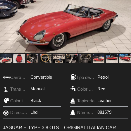
Convertible
Petrol
Carroceria
tipo de combustible
Manual
Red
Transmisión
Color exterior
Black
Leather
Color interior
Tapicería
Lhd
881579
Dirección
Número VIN
JAGUAR E-TYPE 3.8 OTS – ORIGINAL ITALIAN CAR –