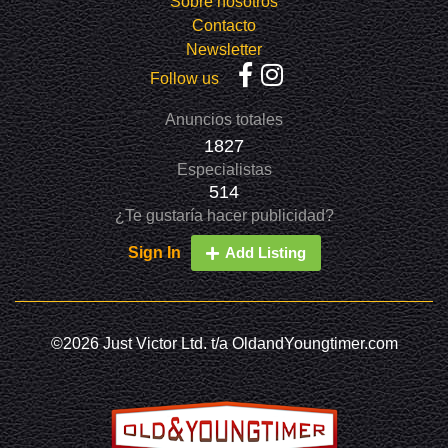
Sobre nosotros
Contacto
Newsletter
Follow us
Anuncios totales
1827
Especialistas
514
¿Te gustaría hacer publicidad?
Sign In
Add Listing
©2026 Just Victor Ltd. t/a OldandYoungtimer.com