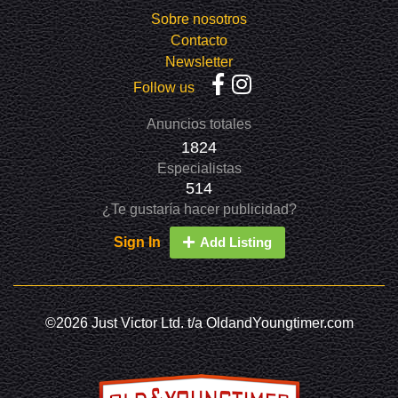
Sobre nosotros
Contacto
Newsletter
Follow us
Anuncios totales
1824
Especialistas
514
¿Te gustaría hacer publicidad?
Sign In
Add Listing
©2026 Just Victor Ltd. t/a OldandYoungtimer.com